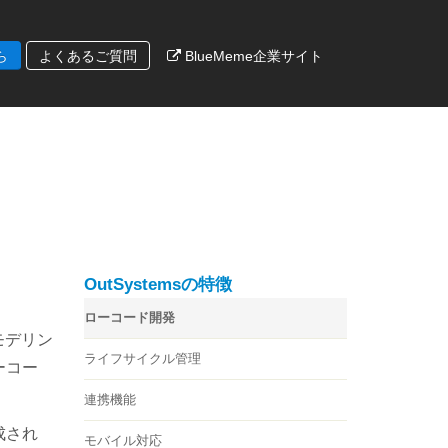
ら
よくあるご質問
BlueMeme企業サイト
OutSystemsの特徴
ローコード開発
モデリン
ライフサイクル管理
ーコー
連携機能
成され
モバイル対応