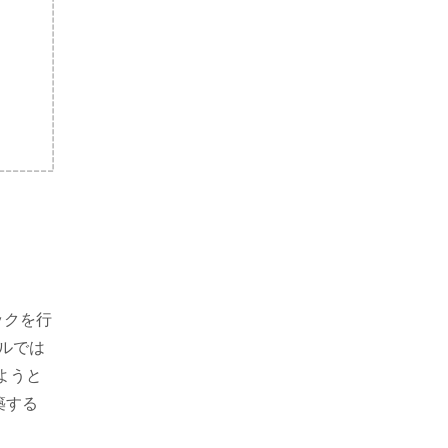
ックを行
ルでは
ようと
築する