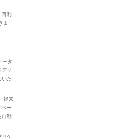
。再利
きま
データ
モデリ
ないた
、従来
字ベー
も自動
プリケ