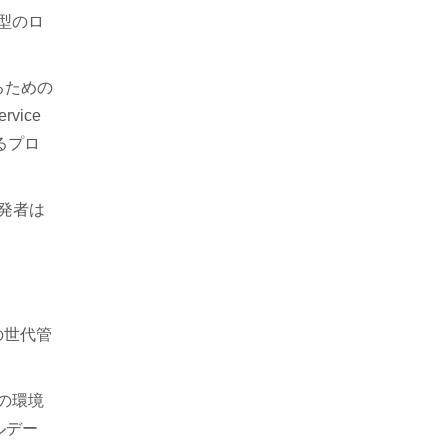
型のロ
るための
vice
るプロ
発者は
の世代管
の環境
ルデー