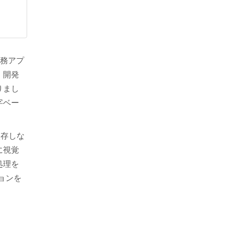
業務アプ
、開発
りまし
字ベー
依存しな
に視覚
処理を
ョンを