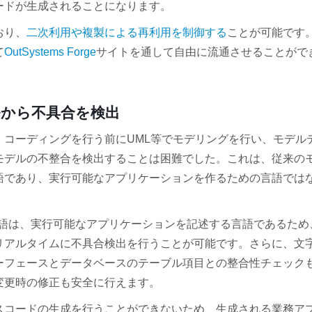
ードが生成されることになります。
おり、
二次利用や複製による再利用を制御する
ことが可能です
て
OutSystems Forge
サイトを通して自由に流通させることがで
から不具合を検出
、コーディングを行う前にUML等でモデリングを行い、モデル
モデルの不整合を検出することは困難でした。これは、従来の
語であり、実行可能なアプリケーションを作るための言語では
ング言語は、実行可能なアプリケーションを記述する言語であるため
リアルタイムに不具合検出を行うことが可能です。さらに、文
ーフェースとデータベースのテーブル項目との整合性チェック
変更時の修正も安全に行えます。
スコードの生成を行うことができないため、生成される業務ア