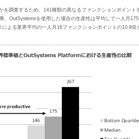
するかを調査するため、141種類の異なるファンクションポイント
OutSystemsを使用した場合の生産性は平均して一人月17
スによる業界平均の一人月16ファンクションポイントの10.9倍