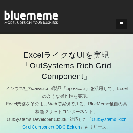
ExcelライクなUIを実現
「OutSystems Rich Grid
Component」
メシウス社のJavaScript製品「SpreadJS」を活用して、Excel
のような操作性を実現。
Excel業務をそのままWebで実現できる、BlueMeme独自の高
機能グリッドコンポーネント。
OutSystems Developer Cloudに対応した「
OutSystems Rich
Grid Component ODC Edition
」もリリース。