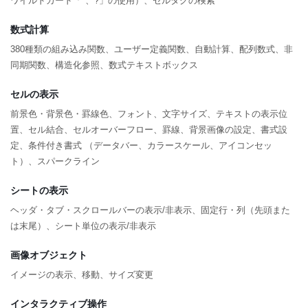
ワイルドカード「*、?」の使用）、セルタグの検索
数式計算
380種類の組み込み関数、ユーザー定義関数、自動計算、配列数式、非
同期関数、構造化参照、数式テキストボックス
セルの表示
前景色・背景色・罫線色、フォント、文字サイズ、テキストの表示位
置、セル結合、セルオーバーフロー、罫線、背景画像の設定、書式設
定、条件付き書式 （データバー、カラースケール、アイコンセッ
ト）、スパークライン
シートの表示
ヘッダ・タブ・スクロールバーの表示/非表示、固定行・列（先頭また
は末尾）、シート単位の表示/非表示
画像オブジェクト
イメージの表示、移動、サイズ変更
インタラクティブ操作